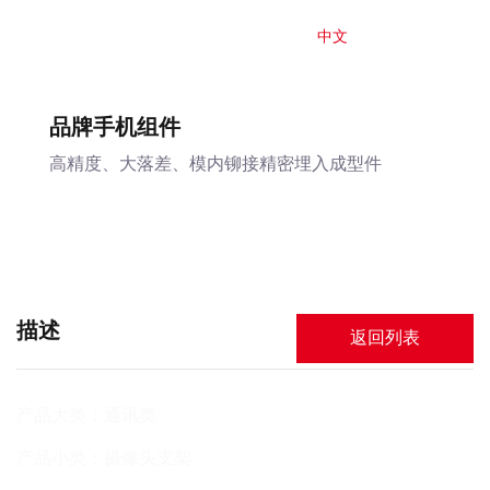
中文
English
品牌手机组件
高精度、大落差、模内铆接精密埋入成型件
描述
返回列表
产品大类：
通讯类
产品小类：摄像头支架